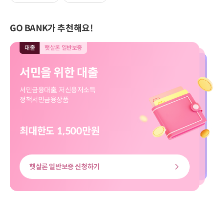
GO BANK가 추천해요!
대출
햇살론 일반보증
대출
모바일전용
입출금
모바일전용
적금
모바일전용
대출
대출
햇살론 일반보증
모바일전용
서민을 위한 대출
직장인 신규대출
보고파플러스 파킹통장
마이버킷 정기적금
서민을 위한 대출
직장인 신규대출
서민금융대출, 저신용저소득
대출신청부터 송금까지
입출금 자유!
나의 버킷리스트를 이뤄줄
서민금융대출, 저신용저소득
대출신청부터 송금까지
정책서민금융상품
쉽고 빠르게
하루만 맡겨도 이자가 쏠쏠
마이버킷 정기적금
정책서민금융상품
쉽고 빠르게
최대한도 1,500만원
최대한도 8천만원
최고금리 3.00%
최고 3.20%
최대한도 8천만원
최대한도 1,500만원
햇살론 일반보증 신청하기
신용대출 신청하기
마이버킷정기적금 살펴보기
보고파플러스 파킹통장 살펴보기
신용대출 신청하기
햇살론 일반보증 신청하기