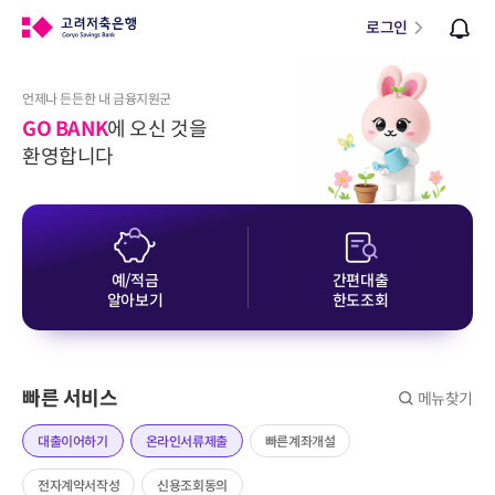
로그인
언제나 든든한 내 금융지원군
GO BANK
에 오신 것을
환영합니다
예/적금
간편대출
알아보기
한도조회
빠른 서비스
메뉴찾기
대출이어하기
온라인서류제출
빠른계좌개설
전자계약서작성
신용조회동의