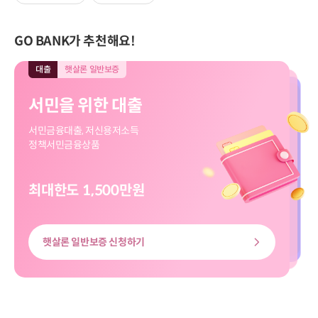
GO BANK가 추천해요!
대출
햇살론 일반보증
대출
모바일전용
입출금
모바일전용
적금
모바일전용
대출
대출
햇살론 일반보증
모바일전용
서민을 위한 대출
직장인 신규대출
보고파플러스 파킹통장
마이버킷 정기적금
서민을 위한 대출
직장인 신규대출
서민금융대출, 저신용저소득
대출신청부터 송금까지
입출금 자유!
나의 버킷리스트를 이뤄줄
서민금융대출, 저신용저소득
대출신청부터 송금까지
정책서민금융상품
쉽고 빠르게
하루만 맡겨도 이자가 쏠쏠
마이버킷 정기적금
정책서민금융상품
쉽고 빠르게
최대한도 1,500만원
최대한도 8천만원
최고금리 3.00%
최고 3.20%
최대한도 8천만원
최대한도 1,500만원
햇살론 일반보증 신청하기
신용대출 신청하기
마이버킷정기적금 살펴보기
보고파플러스 파킹통장 살펴보기
신용대출 신청하기
햇살론 일반보증 신청하기