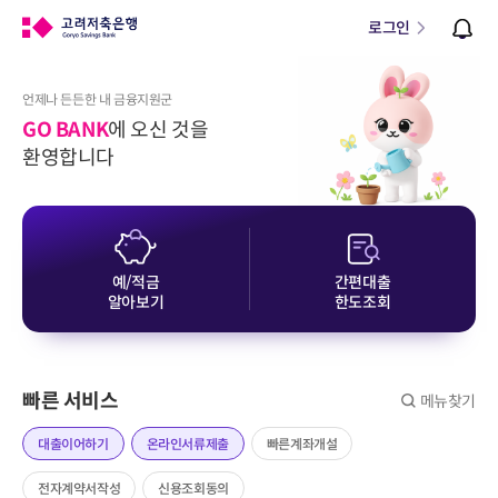
로그인
언제나 든든한 내 금융지원군
GO BANK
에 오신 것을
환영합니다
예/적금
간편대출
알아보기
한도조회
빠른 서비스
메뉴찾기
대출이어하기
온라인서류제출
빠른계좌개설
전자계약서작성
신용조회동의