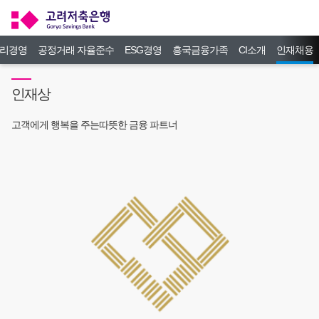
리경영
공정거래 자율준수
ESG경영
흥국금융가족
CI소개
인재채용
인재상
고객에게 행복을 주는
따뜻한 금융 파트너