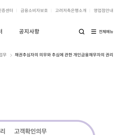
인증센터
금융소비자보호
고려저축은행소개
영업점안내
터
공지사항
전
전체메뉴
검
체
색
메
버
뉴
튼
버
업무
채권추심자의 의무와 추심에 관한 개인금융채무자의 권리
튼
리
고객확인의무