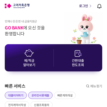
로그인
언제나 든든한 내 금융지원군
GO BANK
에 오신 것을
환영합니다
예/적금
간편대출
알아보기
한도조회
빠른 서비스
메뉴찾기
대출이어하기
온라인서류제출
빠른계좌개설
전자계약서작성
신용조회동의