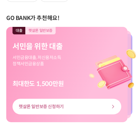
GO BANK가 추천해요!
대출
햇살론 일반보증
대출
모바일전용
입출금
모바일전용
적금
모바일전용
대출
대출
햇살론 일반보증
모바일전용
서민을 위한 대출
직장인 신규대출
보고파플러스 파킹통장
마이버킷 정기적금
서민을 위한 대출
직장인 신규대출
서민금융대출, 저신용저소득
대출신청부터 송금까지
입출금 자유!
나의 버킷리스트를 이뤄줄
서민금융대출, 저신용저소득
대출신청부터 송금까지
정책서민금융상품
쉽고 빠르게
하루만 맡겨도 이자가 쏠쏠
마이버킷 정기적금
정책서민금융상품
쉽고 빠르게
최대한도 1,500만원
최대한도 8천만원
최고금리 3.00%
최고 3.20%
최대한도 8천만원
최대한도 1,500만원
햇살론 일반보증 신청하기
신용대출 신청하기
마이버킷정기적금 살펴보기
보고파플러스 파킹통장 살펴보기
신용대출 신청하기
햇살론 일반보증 신청하기