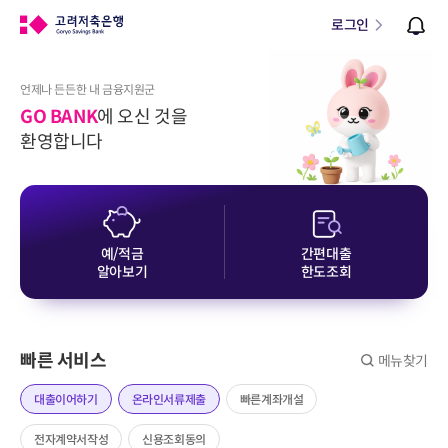
로그인
언제나 든든한 내 금융지원군
GO BANK
에 오신 것을
환영합니다
예/적금
간편대출
알아보기
한도조회
빠른 서비스
메뉴찾기
대출이어하기
온라인서류제출
빠른계좌개설
전자계약서작성
신용조회동의