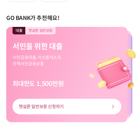
GO BANK가 추천해요!
대출
햇살론 일반보증
대출
모바일전용
입출금
모바일전용
적금
모바일전용
대출
대출
햇살론 일반보증
모바일전용
서민을 위한 대출
직장인 신규대출
보고파플러스 파킹통장
마이버킷 정기적금
서민을 위한 대출
직장인 신규대출
서민금융대출, 저신용저소득
대출신청부터 송금까지
입출금 자유!
나의 버킷리스트를 이뤄줄
서민금융대출, 저신용저소득
대출신청부터 송금까지
정책서민금융상품
쉽고 빠르게
하루만 맡겨도 이자가 쏠쏠
마이버킷 정기적금
정책서민금융상품
쉽고 빠르게
최대한도 1,500만원
최대한도 8천만원
최고금리 3.00%
최고 3.20%
최대한도 8천만원
최대한도 1,500만원
햇살론 일반보증 신청하기
신용대출 신청하기
마이버킷정기적금 살펴보기
보고파플러스 파킹통장 살펴보기
신용대출 신청하기
햇살론 일반보증 신청하기