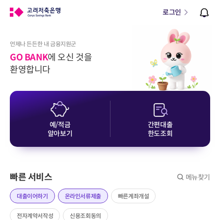
로그인
언제나 든든한 내 금융지원군
GO BANK
에 오신 것을
환영합니다
예/적금
간편대출
알아보기
한도조회
빠른 서비스
메뉴찾기
대출이어하기
온라인서류제출
빠른계좌개설
전자계약서작성
신용조회동의