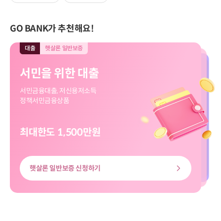
GO BANK가 추천해요!
대출
햇살론 일반보증
대출
모바일전용
입출금
모바일전용
적금
모바일전용
대출
대출
햇살론 일반보증
모바일전용
서민을 위한 대출
직장인 신규대출
보고파플러스 파킹통장
마이버킷 정기적금
서민을 위한 대출
직장인 신규대출
서민금융대출, 저신용저소득
대출신청부터 송금까지
입출금 자유!
나의 버킷리스트를 이뤄줄
서민금융대출, 저신용저소득
대출신청부터 송금까지
정책서민금융상품
쉽고 빠르게
하루만 맡겨도 이자가 쏠쏠
마이버킷 정기적금
정책서민금융상품
쉽고 빠르게
최대한도 1,500만원
최대한도 8천만원
최고금리 3.00%
최고 3.20%
최대한도 8천만원
최대한도 1,500만원
햇살론 일반보증 신청하기
신용대출 신청하기
마이버킷정기적금 살펴보기
보고파플러스 파킹통장 살펴보기
신용대출 신청하기
햇살론 일반보증 신청하기