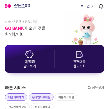
로그인
언제나 든든한 내 금융지원군
GO BANK
에 오신 것을
환영합니다
예/적금
간편대출
알아보기
한도조회
빠른 서비스
메뉴찾기
대출이어하기
온라인서류제출
빠른계좌개설
전자계약서작성
신용조회동의