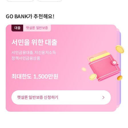
GO BANK가 추천해요!
대출
햇살론 일반보증
대출
모바일전용
입출금
모바일전용
적금
모바일전용
대출
대출
햇살론 일반보증
모바일전용
서민을 위한 대출
직장인 신규대출
보고파플러스 파킹통장
마이버킷 정기적금
서민을 위한 대출
직장인 신규대출
서민금융대출, 저신용저소득
대출신청부터 송금까지
입출금 자유!
나의 버킷리스트를 이뤄줄
서민금융대출, 저신용저소득
대출신청부터 송금까지
정책서민금융상품
쉽고 빠르게
하루만 맡겨도 이자가 쏠쏠
마이버킷 정기적금
정책서민금융상품
쉽고 빠르게
최대한도 1,500만원
최대한도 8천만원
최고금리 3.00%
최고 3.20%
최대한도 8천만원
최대한도 1,500만원
햇살론 일반보증 신청하기
신용대출 신청하기
마이버킷정기적금 살펴보기
보고파플러스 파킹통장 살펴보기
신용대출 신청하기
햇살론 일반보증 신청하기