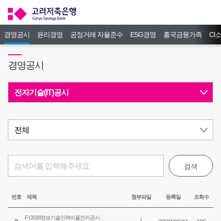
경영공시
윤리경영
공정거래 자율준수
ESG경영
흥국금융가족
CI
경영공시
검색
번호
제목
첨부파일
등록일
조회수
FY2018정보기술인력비율전자공시