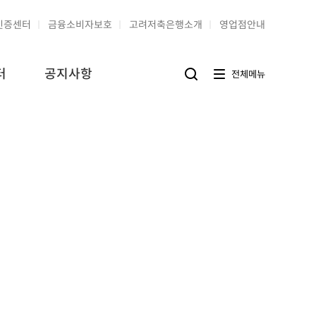
인증센터
금융소비자보호
고려저축은행소개
영업점안내
터
공지사항
전
전체메뉴
검
체
색
메
버
뉴
튼
버
튼