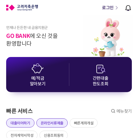
로그인
언제나 든든한 내 금융지원군
GO BANK
에 오신 것을
환영합니다
예/적금
간편대출
알아보기
한도조회
빠른 서비스
메뉴찾기
대출이어하기
온라인서류제출
빠른계좌개설
전자계약서작성
신용조회동의