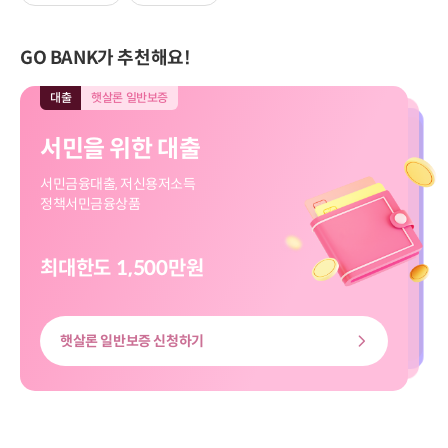
GO BANK가 추천해요!
대출
햇살론 일반보증
대출
모바일전용
입출금
모바일전용
적금
모바일전용
대출
대출
햇살론 일반보증
모바일전용
서민을 위한 대출
직장인 신규대출
보고파플러스 파킹통장
마이버킷 정기적금
서민을 위한 대출
직장인 신규대출
서민금융대출, 저신용저소득
대출신청부터 송금까지
입출금 자유!
나의 버킷리스트를 이뤄줄
서민금융대출, 저신용저소득
대출신청부터 송금까지
정책서민금융상품
쉽고 빠르게
하루만 맡겨도 이자가 쏠쏠
마이버킷 정기적금
정책서민금융상품
쉽고 빠르게
최대한도 1,500만원
최대한도 8천만원
최고금리 3.00%
최고 3.20%
최대한도 8천만원
최대한도 1,500만원
햇살론 일반보증 신청하기
신용대출 신청하기
마이버킷정기적금 살펴보기
보고파플러스 파킹통장 살펴보기
신용대출 신청하기
햇살론 일반보증 신청하기