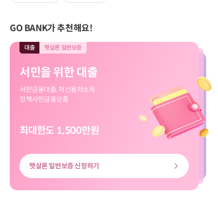
GO BANK가 추천해요!
대출
햇살론 일반보증
대출
모바일전용
입출금
모바일전용
적금
모바일전용
대출
대출
햇살론 일반보증
모바일전용
서민을 위한 대출
직장인 신규대출
보고파플러스 파킹통장
마이버킷 정기적금
서민을 위한 대출
직장인 신규대출
서민금융대출, 저신용저소득
대출신청부터 송금까지
입출금 자유!
나의 버킷리스트를 이뤄줄
서민금융대출, 저신용저소득
대출신청부터 송금까지
정책서민금융상품
쉽고 빠르게
하루만 맡겨도 이자가 쏠쏠
마이버킷 정기적금
정책서민금융상품
쉽고 빠르게
최대한도 1,500만원
최대한도 8천만원
최고금리 3.00%
최고 3.20%
최대한도 8천만원
최대한도 1,500만원
햇살론 일반보증 신청하기
신용대출 신청하기
마이버킷정기적금 살펴보기
보고파플러스 파킹통장 살펴보기
신용대출 신청하기
햇살론 일반보증 신청하기