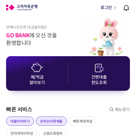
로그인
언제나 든든한 내 금융지원군
GO BANK
에 오신 것을
환영합니다
예/적금
간편대출
알아보기
한도조회
빠른 서비스
메뉴찾기
대출이어하기
온라인서류제출
빠른계좌개설
전자계약서작성
신용조회동의