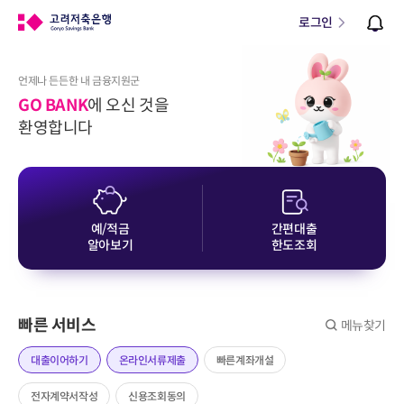
로그인
언제나 든든한 내 금융지원군
GO BANK
에 오신 것을
환영합니다
예/적금
간편대출
알아보기
한도조회
빠른 서비스
메뉴찾기
대출이어하기
온라인서류제출
빠른계좌개설
전자계약서작성
신용조회동의