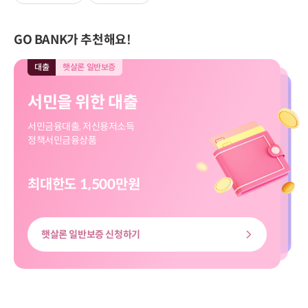
GO BANK가 추천해요!
대출
햇살론 일반보증
대출
모바일전용
입출금
모바일전용
적금
모바일전용
대출
대출
햇살론 일반보증
모바일전용
서민을 위한 대출
직장인 신규대출
보고파플러스 파킹통장
마이버킷 정기적금
서민을 위한 대출
직장인 신규대출
서민금융대출, 저신용저소득
대출신청부터 송금까지
입출금 자유!
나의 버킷리스트를 이뤄줄
서민금융대출, 저신용저소득
대출신청부터 송금까지
정책서민금융상품
쉽고 빠르게
하루만 맡겨도 이자가 쏠쏠
마이버킷 정기적금
정책서민금융상품
쉽고 빠르게
최대한도 1,500만원
최대한도 8천만원
최고금리 3.00%
최고 3.20%
최대한도 8천만원
최대한도 1,500만원
햇살론 일반보증 신청하기
신용대출 신청하기
마이버킷정기적금 살펴보기
보고파플러스 파킹통장 살펴보기
신용대출 신청하기
햇살론 일반보증 신청하기