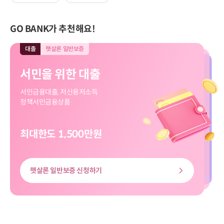
GO BANK가 추천해요!
대출
햇살론 일반보증
대출
모바일전용
입출금
모바일전용
적금
모바일전용
대출
대출
햇살론 일반보증
모바일전용
서민을 위한 대출
직장인 신규대출
보고파플러스 파킹통장
마이버킷 정기적금
서민을 위한 대출
직장인 신규대출
서민금융대출, 저신용저소득
대출신청부터 송금까지
입출금 자유!
나의 버킷리스트를 이뤄줄
서민금융대출, 저신용저소득
대출신청부터 송금까지
정책서민금융상품
쉽고 빠르게
하루만 맡겨도 이자가 쏠쏠
마이버킷 정기적금
정책서민금융상품
쉽고 빠르게
최대한도 1,500만원
최대한도 8천만원
최고금리 3.00%
최고 3.20%
최대한도 8천만원
최대한도 1,500만원
햇살론 일반보증 신청하기
신용대출 신청하기
마이버킷정기적금 살펴보기
보고파플러스 파킹통장 살펴보기
신용대출 신청하기
햇살론 일반보증 신청하기