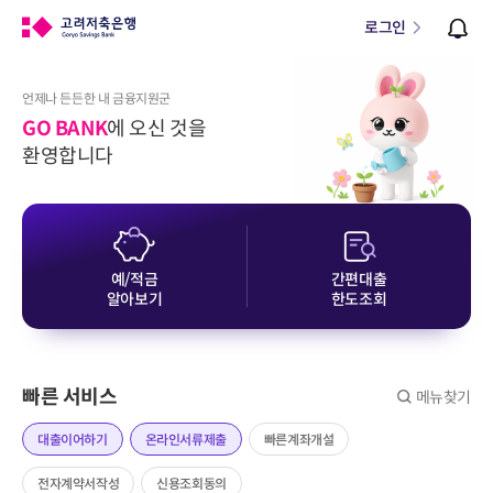
로그인
언제나 든든한 내 금융지원군
GO BANK
에 오신 것을
환영합니다
예/적금
간편대출
알아보기
한도조회
빠른 서비스
메뉴찾기
대출이어하기
온라인서류제출
빠른계좌개설
전자계약서작성
신용조회동의