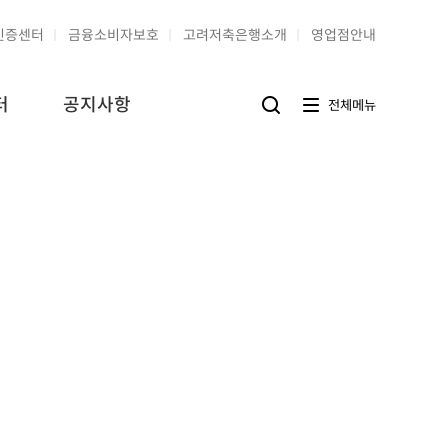
인증센터
금융소비자보호
고려저축은행소개
영업점안내
터
공지사항
전
전체메뉴
검
체
색
메
버
뉴
튼
버
튼