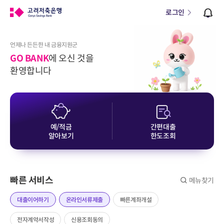
로그인
언제나 든든한 내 금융지원군
GO BANK
에 오신 것을
환영합니다
예/적금
간편대출
알아보기
한도조회
빠른 서비스
메뉴찾기
대출이어하기
온라인서류제출
빠른계좌개설
전자계약서작성
신용조회동의