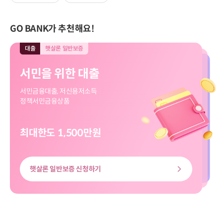
GO BANK가 추천해요!
대출
햇살론 일반보증
대출
모바일전용
입출금
모바일전용
적금
모바일전용
대출
대출
햇살론 일반보증
모바일전용
서민을 위한 대출
직장인 신규대출
보고파플러스 파킹통장
마이버킷 정기적금
서민을 위한 대출
직장인 신규대출
서민금융대출, 저신용저소득
대출신청부터 송금까지
입출금 자유!
나의 버킷리스트를 이뤄줄
서민금융대출, 저신용저소득
대출신청부터 송금까지
정책서민금융상품
쉽고 빠르게
하루만 맡겨도 이자가 쏠쏠
마이버킷 정기적금
정책서민금융상품
쉽고 빠르게
최대한도 1,500만원
최대한도 8천만원
최고금리 3.00%
최고 3.20%
최대한도 8천만원
최대한도 1,500만원
햇살론 일반보증 신청하기
신용대출 신청하기
마이버킷정기적금 살펴보기
보고파플러스 파킹통장 살펴보기
신용대출 신청하기
햇살론 일반보증 신청하기