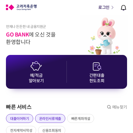
로그인
언제나 든든한 내 금융지원군
GO BANK
에 오신 것을
환영합니다
예/적금
간편대출
알아보기
한도조회
빠른 서비스
메뉴찾기
대출이어하기
온라인서류제출
빠른계좌개설
전자계약서작성
신용조회동의