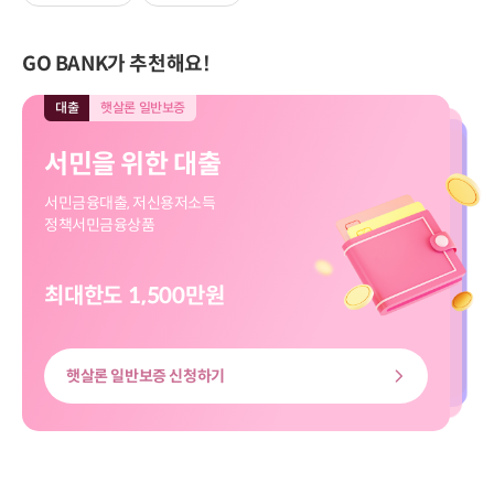
GO BANK가 추천해요!
대출
햇살론 일반보증
대출
모바일전용
입출금
모바일전용
적금
모바일전용
대출
대출
햇살론 일반보증
모바일전용
서민을 위한 대출
직장인 신규대출
보고파플러스 파킹통장
마이버킷 정기적금
서민을 위한 대출
직장인 신규대출
서민금융대출, 저신용저소득
대출신청부터 송금까지
입출금 자유!
나의 버킷리스트를 이뤄줄
서민금융대출, 저신용저소득
대출신청부터 송금까지
정책서민금융상품
쉽고 빠르게
하루만 맡겨도 이자가 쏠쏠
마이버킷 정기적금
정책서민금융상품
쉽고 빠르게
최대한도 1,500만원
최대한도 8천만원
최고금리 3.00%
최고 3.20%
최대한도 8천만원
최대한도 1,500만원
햇살론 일반보증 신청하기
신용대출 신청하기
마이버킷정기적금 살펴보기
보고파플러스 파킹통장 살펴보기
신용대출 신청하기
햇살론 일반보증 신청하기