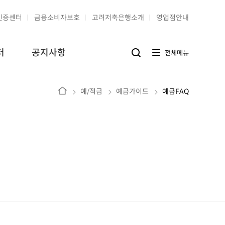
인증센터
금융소비자보호
고려저축은행소개
영업점안내
터
공지사항
전
전체메뉴
검
체
색
메
버
뉴
튼
버
홈
예/적금
예금가이드
예금FAQ
튼