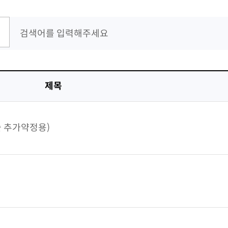
제목
 추가약정용)