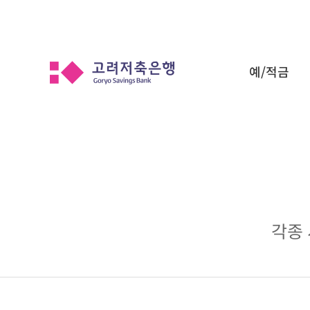
예/적금
각종 