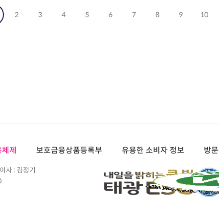
2
3
4
5
6
7
8
9
10
용체제
보호금융상품등록부
유용한 소비자 정보
방문
이사 : 김정기
0