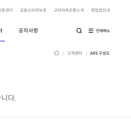
인증센터
금융소비자보호
고려저축은행소개
영업점안내
터
공지사항
전
전체메뉴
검
체
색
메
버
뉴
튼
버
홈
고객센터
ARS 구성도
튼
습니다.