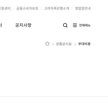
인증센터
금융소비자보호
고려저축은행소개
영업점안내
터
공지사항
전
전체메뉴
검
체
색
메
버
뉴
튼
버
홈
상품공시실
부대비용
튼