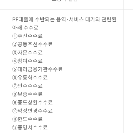
PF대출에 수반되는 용역·서비스 대가와 관련된
아래 수수료
①주선수수료
②공동주선수수료
③자문수수료
④참여수수료
⑤대리금융기관수수료
⑥유동화수수료
⑦인수수수료
⑧보증수수료
⑨중도상환수수료
⑩약정변경수수료
⑪한도수수료
⑫증명서수수료