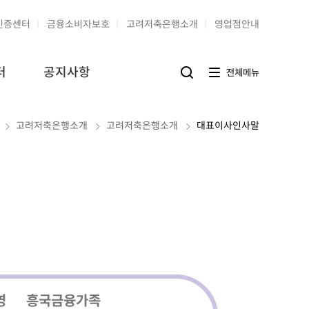
인증센터
금융소비자보호
고려저축은행소개
영업점안내
터
공지사항
전
전체메뉴
검
체
색
메
버
뉴
튼
버
홈
고려저축은행소개
고려저축은행소개
대표이사인사말
튼
영
흥국금융가족