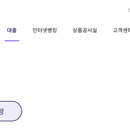
대출
인터넷뱅킹
상품공시실
고객센
청