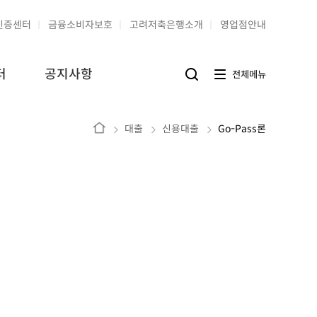
인증센터
금융소비자보호
고려저축은행소개
영업점안내
터
공지사항
전
전체메뉴
검
체
색
메
버
뉴
튼
버
홈
대출
신용대출
Go-Pass론
튼