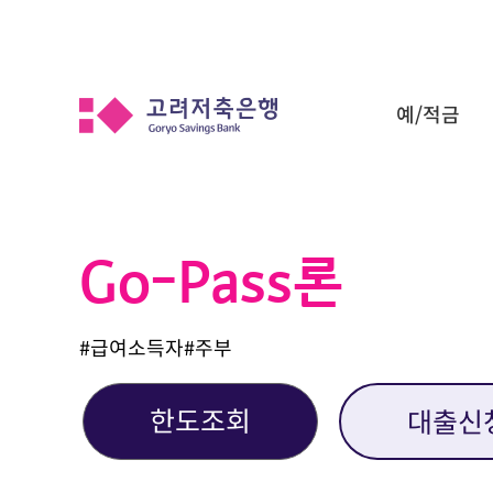
예/적금
Go-Pass론
#급여소득자#주부
한도조회
대출신