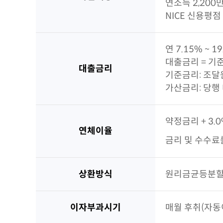
연소득 2,200
NICE 신용평점
연 7.15% ~ 
대출금리 = 기
대출금리
기준금리: 조달
가산금리: 당행
약정금리 + 3.
연체이율
금리 및 수수료
상환방식
원리금균등분
이자부과시기
매월 후취(자동