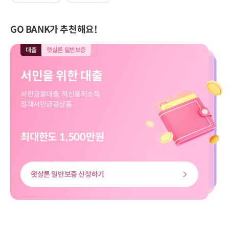
GO BANK가 추천해요!
대출
햇살론 일반보증
대출
모바일전용
입출금
모바일전용
적금
모바일전용
대출
대출
햇살론 일반보증
모바일전용
서민을 위한 대출
직장인 신규대출
보고파플러스 파킹통장
마이버킷 정기적금
서민을 위한 대출
직장인 신규대출
서민금융대출, 저신용저소득
대출신청부터 송금까지
입출금 자유!
나의 버킷리스트를 이뤄줄
서민금융대출, 저신용저소득
대출신청부터 송금까지
정책서민금융상품
쉽고 빠르게
하루만 맡겨도 이자가 쏠쏠
마이버킷 정기적금
정책서민금융상품
쉽고 빠르게
최대한도 1,500만원
최대한도 8천만원
최고금리 3.00%
최고 3.20%
최대한도 8천만원
최대한도 1,500만원
햇살론 일반보증 신청하기
신용대출 신청하기
마이버킷정기적금 살펴보기
보고파플러스 파킹통장 살펴보기
신용대출 신청하기
햇살론 일반보증 신청하기