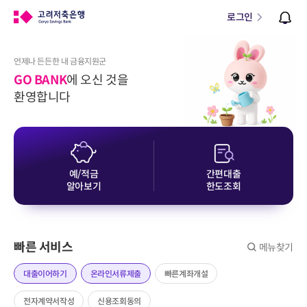
로그인
언제나 든든한 내 금융지원군
GO BANK
에 오신 것을
환영합니다
예/적금
간편대출
알아보기
한도조회
빠른 서비스
메뉴찾기
대출이어하기
온라인서류제출
빠른계좌개설
전자계약서작성
신용조회동의