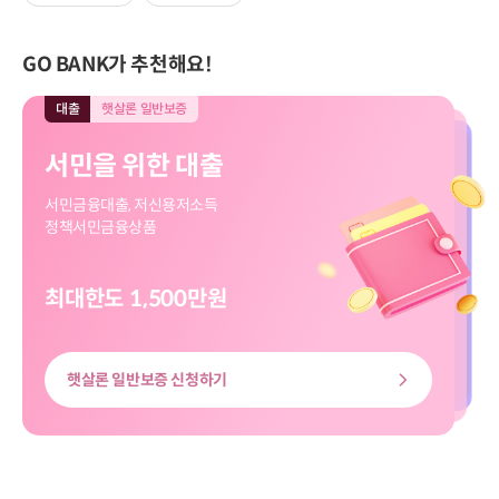
GO BANK가 추천해요!
대출
햇살론 일반보증
대출
모바일전용
입출금
모바일전용
적금
모바일전용
대출
대출
햇살론 일반보증
모바일전용
서민을 위한 대출
직장인 신규대출
보고파플러스 파킹통장
마이버킷 정기적금
서민을 위한 대출
직장인 신규대출
서민금융대출, 저신용저소득
대출신청부터 송금까지
입출금 자유!
나의 버킷리스트를 이뤄줄
서민금융대출, 저신용저소득
대출신청부터 송금까지
정책서민금융상품
쉽고 빠르게
하루만 맡겨도 이자가 쏠쏠
마이버킷 정기적금
정책서민금융상품
쉽고 빠르게
최대한도 1,500만원
최대한도 8천만원
최고금리 3.00%
최고 3.20%
최대한도 8천만원
최대한도 1,500만원
햇살론 일반보증 신청하기
신용대출 신청하기
마이버킷정기적금 살펴보기
보고파플러스 파킹통장 살펴보기
신용대출 신청하기
햇살론 일반보증 신청하기