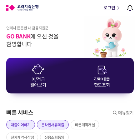
로그인
언제나 든든한 내 금융지원군
GO BANK
에 오신 것을
환영합니다
예/적금
간편대출
알아보기
한도조회
빠른 서비스
메뉴찾기
대출이어하기
온라인서류제출
빠른계좌개설
전자계약서작성
신용조회동의